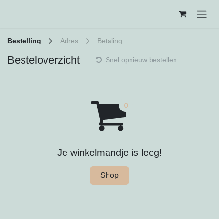
Overslaan naar inhoud
Bestelling
Adres
Betaling
Besteloverzicht
Snel opnieuw bestellen
Je winkelmandje is leeg!
Shop